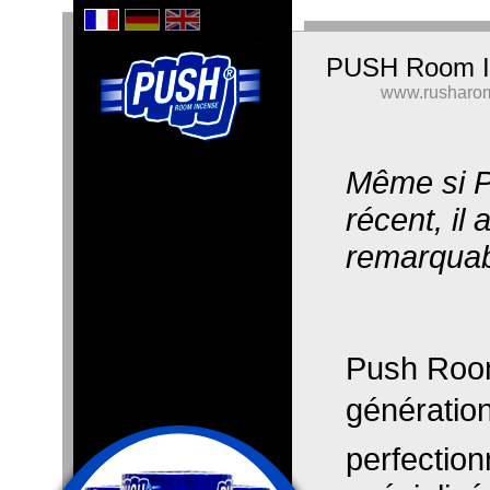
PUSH Room I
www.rusharo
Même si P
récent, il
remarquab
Push Room
génération
perfection