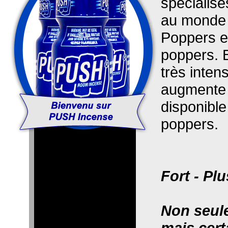
spécialisé
au monde 
Poppers e
poppers. 
très inten
augmente l
disponibl
poppers.
Fort - Pl
Non seule
mais cert