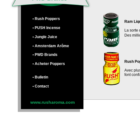
• Rush Poppers
Ram Liq
• PUSH Incense
La sorte 
Des mill
• Jungle Juice
• Amsterdam Arôme
• PWD Brands
Rush Po
• Acheter Poppers
Avec plu
font conf
• Bulletin
• Contact
www.rusharoma.com