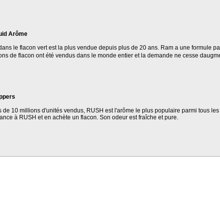
uid Arôme
dans le flacon vert est la plus vendue depuis plus de 20 ans. Ram a une formule pa
ions de flacon ont été vendus dans le monde entier et la demande ne cesse daugme
ppers
s de 10 millions d'unités vendus, RUSH est l'arôme le plus populaire parmi tous l
iance à RUSH et en achète un flacon. Son odeur est fraîche et pure.