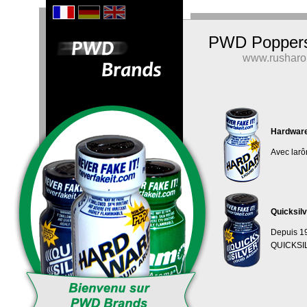
PWD Poppers
www.rushar
Hardware
Avec lar
Quicksil
Depuis 197
QUICKSILV